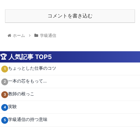
コメントを書き込む
ホーム
学級通信
🏆 人気記事 TOP5
ちょっとした仕事のコツ
1
一本の芯をもって…
2
教師の根っこ
3
実験
4
学級通信の持つ意味
5