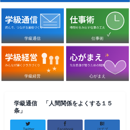
学級通信
仕事術
学級経営
心がまえ
学級通信 「人間関係をよくする１５
条」
Twitter
Facebook
はてブ