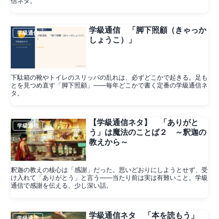
信ネタ。
学級通信 「脚下照顧（きゃっか
学級通信
しょうこ）」
下駄箱の靴やトイレのスリッパの乱れは、必ずどこかで起きる。足も
とを見つめ直す「脚下照顧」——毎年どこかで書く定番の学級通信ネ
タ。
【学級通信ネタ】 「ありがと
学級通信
う」は魔法のことば２ ～釈迦の
教えから～
釈迦の教えの核心は「感謝」だった。思いどおりにしようとせず、受
け入れて「ありがとう」と言う——当たり前は実は有難いこと。学級
通信で感謝を伝える、少し深い話。
学級通信ネタ 「本を読もう」
学級通信