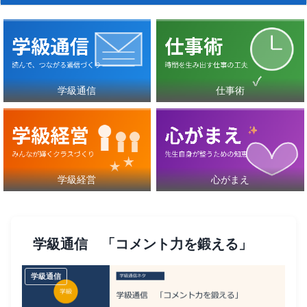
学級通信
仕事術
学級経営
心がまえ
学級通信 「コメント力を鍛える」
学級通信