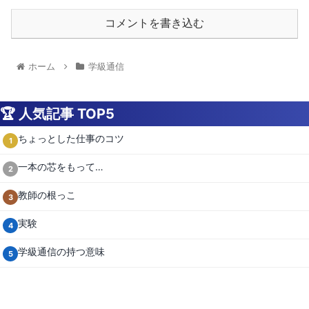
コメントを書き込む
ホーム
学級通信
🏆 人気記事 TOP5
ちょっとした仕事のコツ
1
一本の芯をもって…
2
教師の根っこ
3
実験
4
学級通信の持つ意味
5