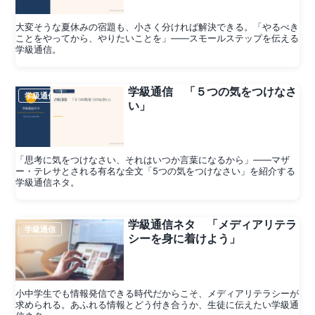
大変そうな夏休みの宿題も、小さく分ければ解決できる。「やるべき
ことをやってから、やりたいことを」——スモールステップを伝える
学級通信。
学級通信 「５つの気をつけなさ
学級通信
い」
「思考に気をつけなさい、それはいつか言葉になるから」——マザ
ー・テレサとされる有名な全文「5つの気をつけなさい」を紹介する
学級通信ネタ。
学級通信ネタ 「メディアリテラ
学級通信
シーを身に着けよう」
小中学生でも情報発信できる時代だからこそ、メディアリテラシーが
求められる。あふれる情報とどう付き合うか、生徒に伝えたい学級通