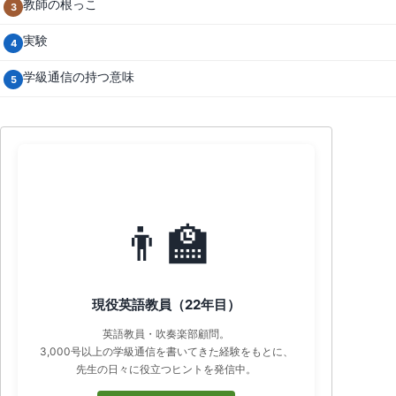
教師の根っこ
3
実験
4
学級通信の持つ意味
5
プロフィール
👨‍🏫
現役英語教員（22年目）
英語教員・吹奏楽部顧問。
3,000号以上の学級通信を書いてきた経験をもとに、
先生の日々に役立つヒントを発信中。