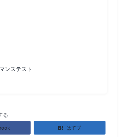
ーマンステスト
する
book
はてブ