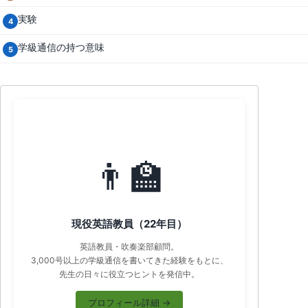
実験
4
学級通信の持つ意味
5
プロフィール
👨‍🏫
現役英語教員（22年目）
英語教員・吹奏楽部顧問。
3,000号以上の学級通信を書いてきた経験をもとに、
先生の日々に役立つヒントを発信中。
プロフィール詳細 →