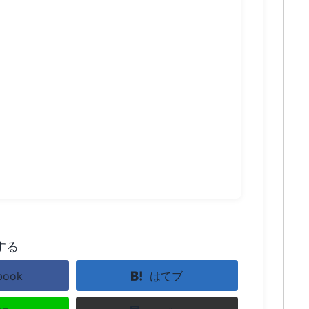
する
book
はてブ