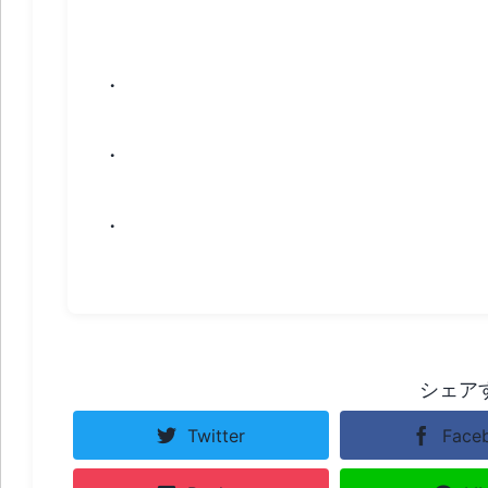
発表など
・
・
・
シェア
Twitter
Face