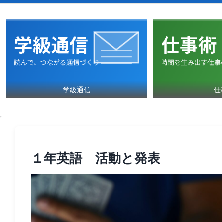
学級通信
仕
１年英語 活動と発表