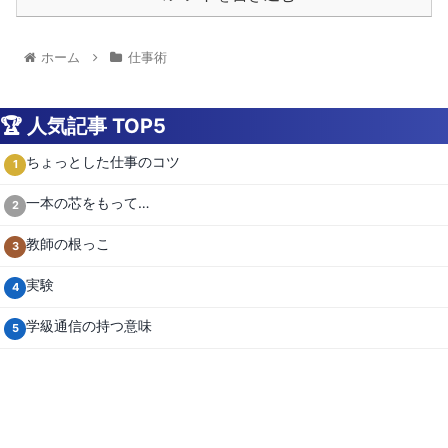
ホーム
仕事術
🏆 人気記事 TOP5
ちょっとした仕事のコツ
1
一本の芯をもって…
2
教師の根っこ
3
実験
4
学級通信の持つ意味
5