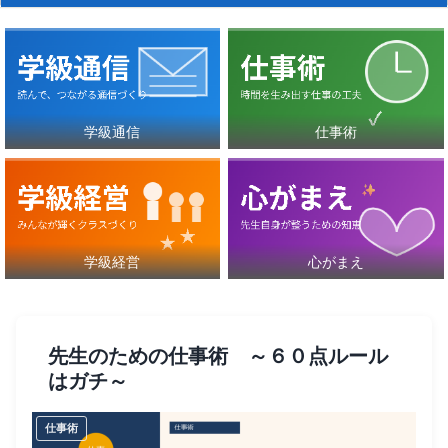
学級通信
仕事術
学級経営
心がまえ
先生のための仕事術 ～６０点ルール
はガチ～
仕事術