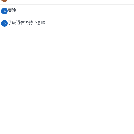
実験
4
学級通信の持つ意味
5
© 2021 先生の日々のお仕事 学級通信・仕事術・心がまえ・英
語の授業.