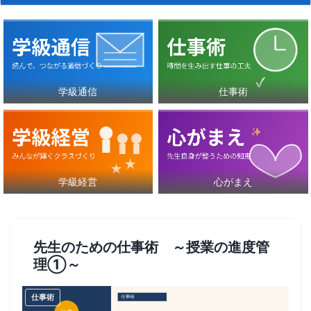
学級通信
仕事術
学級経営
心がまえ
先生のための仕事術 ～授業の進度管
理①～
仕事術