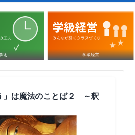
事術
学級経営
う」は魔法のことば２ ～釈