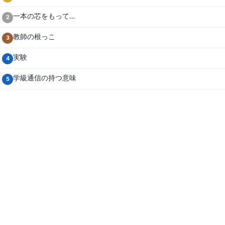
一本の芯をもって…
2
教師の根っこ
3
実験
4
学級通信の持つ意味
5
© 2021 先生の日々のお仕事 学級通信・仕事術・心がまえ・英
語の授業.