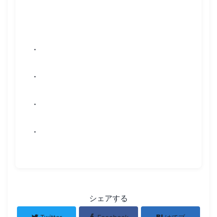
プレゼンテーション
・
・
・
・
シェアする